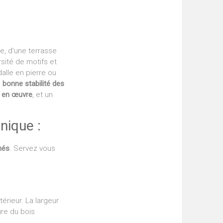
e, d’une terrasse
sité de motifs et
alle en pierre ou
e
bonne stabilité des
e en œuvre
, et un
nique :
més
. Servez vous
érieur. La largeur
ure du bois