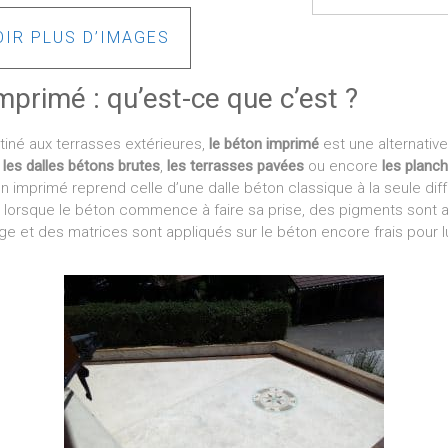
OIR PLUS D’IMAGES
mprimé : qu’est-ce que c’est ?
tiné aux terrasses extérieures,
le béton imprimé
est une alternative
e
les dalles bétons brutes
,
les terrasses pavées
ou encore
les planch
 imprimé reprend celle d’une dalle béton classique à la seule dif
e, lorsque le béton commence à faire sa prise, des pigments sont 
ge et des matrices sont appliqués sur le béton encore frais pour 