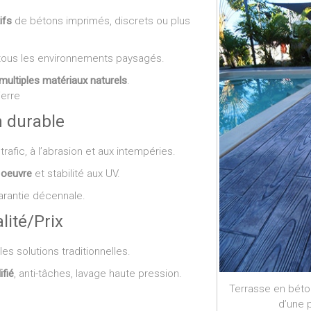
ifs
de bétons imprimés, discrets ou plus
tous les environnements paysagés.
multiples matériaux naturels
.
ierre
n durable
trafic, à l’abrasion et aux intempéries.
 oeuvre
et stabilité aux UV.
garantie décennale.
lité/Prix
es solutions traditionnelles.
ifié
, anti-tâches, lavage haute pression.
Terrasse en béto
d’une 