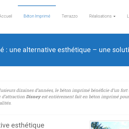
Accueil
Béton Imprimé
Terrazzo
Réalisations
L
 : une alternative esthétique – une solut
lusieurs dizaines d’années, le béton imprimé bénéficie d’un for
c d’attraction
Disney
est entièrement fait en béton imprimé pour
lités.
tive esthétique