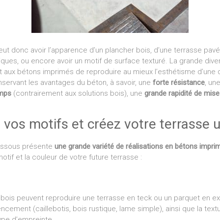
ut donc avoir l’apparence d’un plancher bois, d’une terrasse pavé
iques, ou encore avoir un motif de surface texturé. La grande diver
 aux bétons imprimés de reproduire au mieux l’esthétisme d’une d
nservant les avantages du béton, à savoir, une
forte résistance
, un
emps
(contrairement aux solutions bois), une
grande rapidité de mis
 vos motifs et créez votre terrasse u
essous présente
une grande variété de réalisations en bétons impri
otif et la couleur de votre future terrasse :
bois peuvent reproduire une terrasse en teck ou un parquet en ext
ncement (caillebotis, bois rustique, lame simple), ainsi que la text
ype d’empreinte.