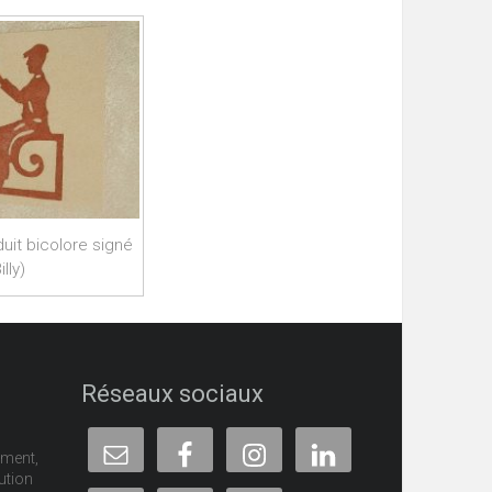
uit bicolore signé
lly)
Réseaux sociaux
ement,
ution