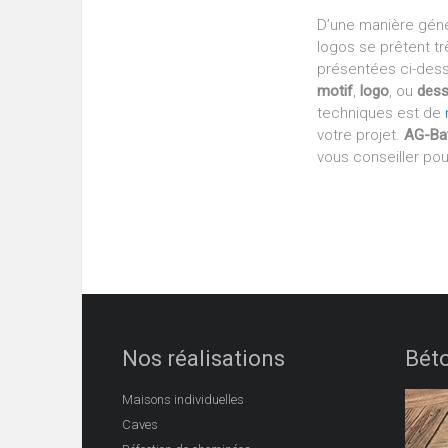
D’une manière génér
logos se prêtent t
présentées ci-dessu
motif
,
logo
, ou
dess
techniques est de
votre projet.
AG-Ba
vous conseiller po
Nos réalisations
Bét
Maisons individuelles
Caves