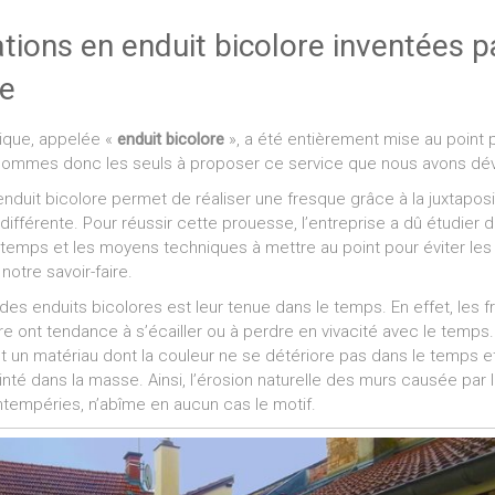
tions en enduit bicolore inventées 
e
ique, appelée «
enduit bicolore
», a été entièrement mise au point 
sommes donc les seuls à proposer ce service que nous avons dév
nduit bicolore permet de réaliser une fresque grâce à la juxtapos
différente. Pour réussir cette prouesse, l’entreprise a dû étudier
 temps et les moyens techniques à mettre au point pour éviter les 
notre savoir-faire.
t des enduits bicolores est leur tenue dans le temps. En effet, les
re ont tendance à s’écailler ou à perdre en vivacité avec le temps.
est un matériau dont la couleur ne se détériore pas dans le temps e
einté dans la masse. Ainsi, l’érosion naturelle des murs causée par l
ntempéries, n’abîme en aucun cas le motif.