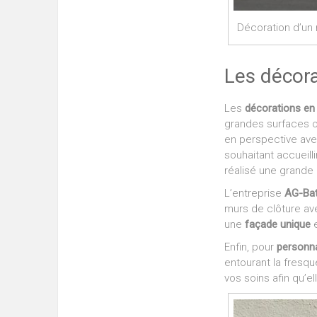
Décoration d’un
Les décora
Les
décorations en
grandes surfaces 
en perspective ave
souhaitant accueilli
réalisé une grande 
L’entreprise
AG-Ba
murs de clôture ave
une
façade unique
e
Enfin, pour
personna
entourant la fresqu
vos soins afin qu’e