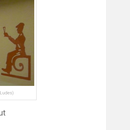
(Ludes)
ut