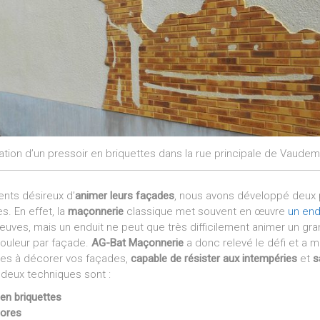
ation d’un pressoir en briquettes dans la rue principale de Vaud
ients désireux d’
animer leurs façades
, nous avons développé deux
. En effet, la
maçonnerie
classique met souvent en œuvre
un end
euves, mais un enduit ne peut que très difficilement animer un gra
couleur par façade.
AG-Bat Maçonnerie
a donc relevé le défi et a m
ées à décorer vos façades,
capable de résister aux intempéries
et
s
 deux techniques sont :
en briquettes
lores