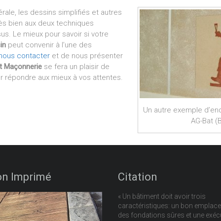
ale, les dessins simplifiés et autres
rès bien aux deux techniques
s. Le mieux pour savoir si votre
in
peut convenir à l’une des
nous contacter
et de nous présenter
t Maçonnerie
se fera un plaisir de
ur répondre aux mieux à vos attentes.
Un autre exemple d’end
AG-Bat (Bi
on Imprimé
Citation
« Un bâtiment doit avoir trois
caractéristiques: un bon emplac
des fondations sûres et une exéc