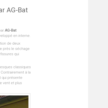
par AG-Bat
par
AG-Bat
eloppé en interne.
ition de deux
 de près le séchage
fissures qui
 fresques classiques
 Contrairement à la
t qui présente
e vent et plus