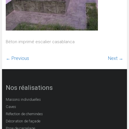
Béton imprimé escalier casablanca
← Previous
Next →
Nos réalisations
Maisons individuelles
Caves
Réfection de cheminées
Décoration de façade
Pose de carrelage