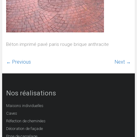
Béton imprimé pavé paris rouge brique anthracite
← Previous
Next →
Nos réalisations
Maisons individuelles
Caves
Réfection de cheminées
Décoration de façade
Pose de carrelage