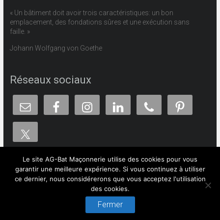
« Un bâtiment doit avoir trois caractéristiques: un bon
emplacement, des fondations sûres et une exécution sans
faille. »
Johann Wolfgang von Goethe
Réseaux sociaux
Le site AG-Bat Maçonnerie utilise des cookies pour vous
garantir une meilleure expérience. Si vous continuez à utiliser
ce dernier, nous considérerons que vous acceptez l'utilisation
Copyright © 2026
AG-Bat
des cookies.
ArthurL – Développeur web
Mentions légales
Fermer
Politique de confidentialité