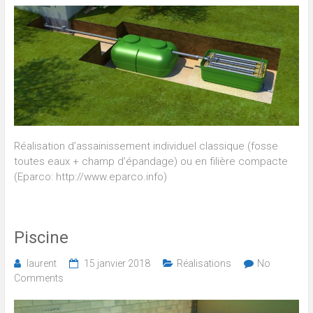
Réalisation d’assainissement individuel classique (fosse
toutes eaux + champ d’épandage) ou en filière compacte
(Eparco: http://www.eparco.info)
Piscine
laurent
15 janvier 2018
Réalisations
No
Comments