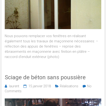
Nous pouvons remplacer vos fenêtres en réalisant
également tous les travaux de maçonnerie nécessaires: –
réfection des appuis de fenêtres – reprise des
ébrasements en maçonnerie avec finition en plâtre –
raccord d’enduit extérieur (photo)
Sciage de béton sans poussière
laurent
15 janvier 2018
Réalisations
No
Comments