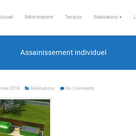
Accueil
Béton Imprimé
Terrazzo
Réalisations
L
Assainissement individuel
anvier 2018
Réalisations
No Comments