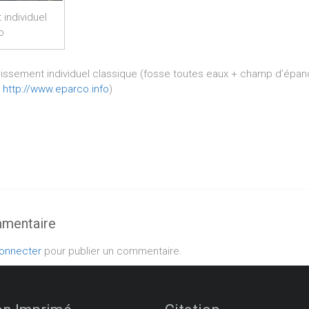
individuel
o
nissement individuel classique (fosse toutes eaux + champ d’épand
:
http://www.eparco.info
)
mmentaire
onnecter
pour publier un commentaire.