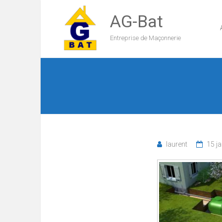
AG-Bat
Entreprise de Maçonnerie
laurent
15 j