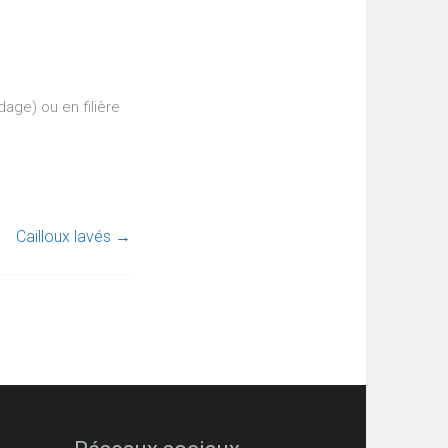
age) ou en filière
Cailloux lavés
→