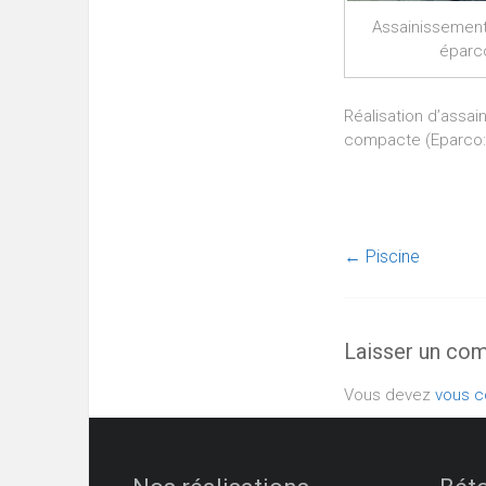
Assainissement 
éparc
Réalisation d’assai
compacte (Eparco
←
Piscine
Laisser un co
Vous devez
vous c