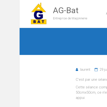
AG-Bat
Entreprise de Maçonnerie
laurent
29 ju
C’est par une séanc
Cette séance compor
50cmx50cm, ce n’es
appui.