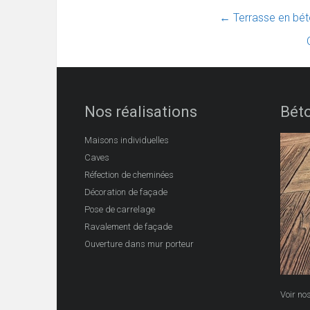
←
Terrasse en bé
Nos réalisations
Bét
Maisons individuelles
Caves
Réfection de cheminées
Décoration de façade
Pose de carrelage
Ravalement de façade
Ouverture dans mur porteur
Voir no