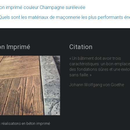
ton imprimé couleur Champagne surélevée
Quels sont les matériaux de maçonnerie les plus performants é
on Imprimé
Citation
« Un bâtiment doit avoir trois
caractéristiques: un bon emplac
des fondations sûres et une exéc
sans faille. »
Johann Wolfgang von Goethe
s réalisations en béton imprimé