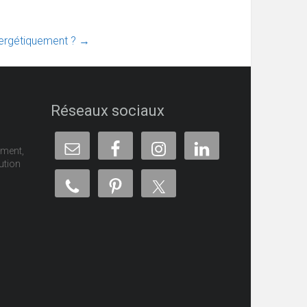
nergétiquement ?
→
Réseaux sociaux
ement,
ution