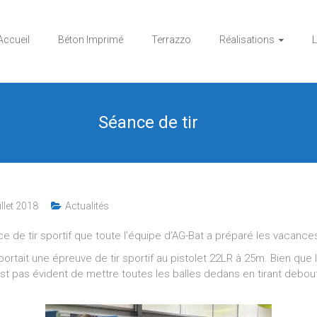
Accueil
Béton Imprimé
Terrazzo
Réalisations
L
Séance de tir
illet 2018
Actualités
e de tir sportif que toute l’équipe d’AG-Bat a préparé les vacance
tait une épreuve de tir sportif au pistolet 22LR à 25m. Bien que 
t pas évident de mettre toutes les balles dedans en tirant debou