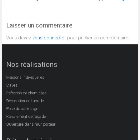
Laisser un commentaire
Vous devez
vous connecter
pour publier un commentaire.
Nos réalisations
Maisons individuelles
Caves
Réfection de cheminées
Décoration de façade
Pose de carrelage
Ravalement de façade
Ouverture dans mur porteur