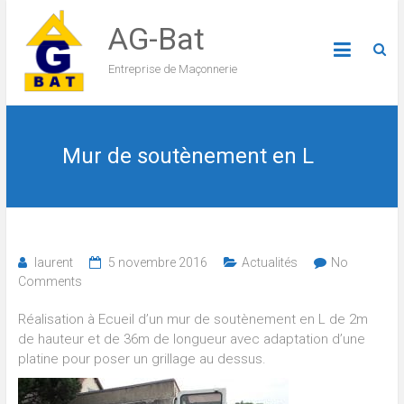
AG-Bat
Entreprise de Maçonnerie
Mur de soutènement en L
laurent
5 novembre 2016
Actualités
No
Comments
Réalisation à Ecueil d’un mur de soutènement en L de 2m
de hauteur et de 36m de longueur avec adaptation d’une
platine pour poser un grillage au dessus.